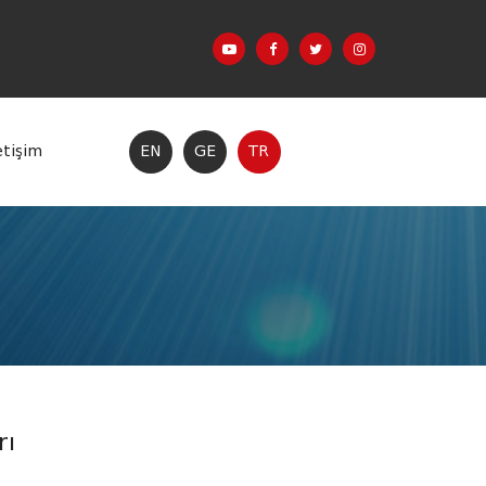
etişim
EN
GE
TR
rı