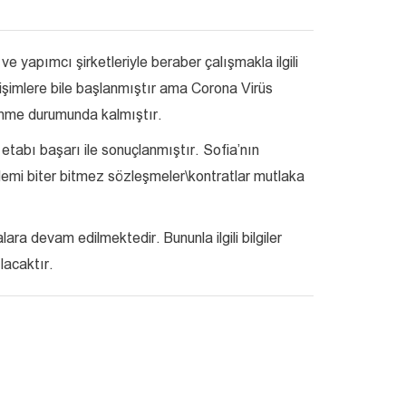
e yapımcı şirketleriyle beraber çalışmakla ilgili
letişimlere bile başlanmıştır ama Corona Virüs
enme durumunda kalmıştır.
etabı başarı ile sonuçlanmıştır. Sofia’nın
demi biter bitmez sözleşmeler\kontratlar mutlaka
a devam edilmektedir. Bununla ilgili bilgiler
lacaktır.